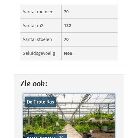
Aantal mensen
70
Aantal m2
132
Aantal stoelen
70
Geluidsgevoelig
Nee
Zie ook:
De Grote Kas
Aantal mensen:
30