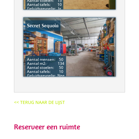
Aantal stoelen:
15
Aantal tafels:
10
Geluidsgevoelig:
Ja
Secret Sequoia
Aantal mensen:
50
Aantal m2:
134
Aantal stoelen:
50
Aantal tafels:
10
Geluidsgevoelig:
Nee
<< TERUG NAAR DE LIJST
Reserveer een ruimte