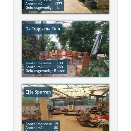
Aantal m2:
1377
Geluidsgevoelig:
Ja
De Tropische Tuin
Aantal mensen:
100
Aantal m2:
260
Geluidsgevoelig:
Buiten
Effe Sparren
Aantal mensen:
15
Aantal m2:
80