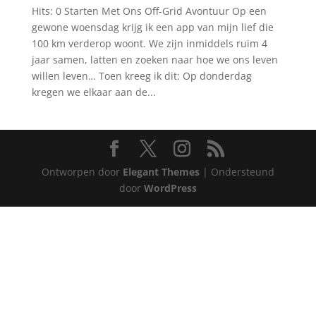
Hits: 0 Starten Met Ons Off-Grid Avontuur Op een
gewone woensdag krijg ik een app van mijn lief die
100 km verderop woont. We zijn inmiddels ruim 4
jaar samen, latten en zoeken naar hoe we ons leven
willen leven… Toen kreeg ik dit: Op donderdag
kregen we elkaar aan de...
Ontworpen door
Elegant Themes
| Ondersteund
door
WordPress