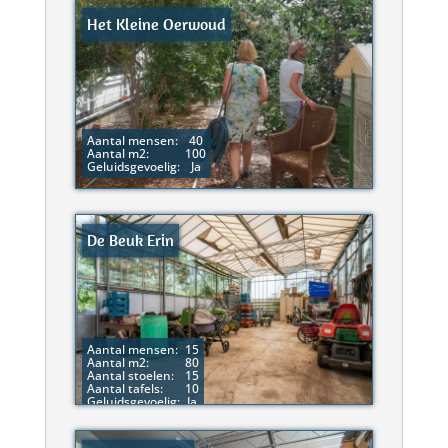
Het Kleine Oerwoud
Aantal mensen:
40
Aantal m2:
100
Geluidsgevoelig:
Ja
De Beuk Erin
Aantal mensen:
15
Aantal m2:
80
Aantal stoelen:
15
Aantal tafels:
10
Geluidsgevoelig:
Ja