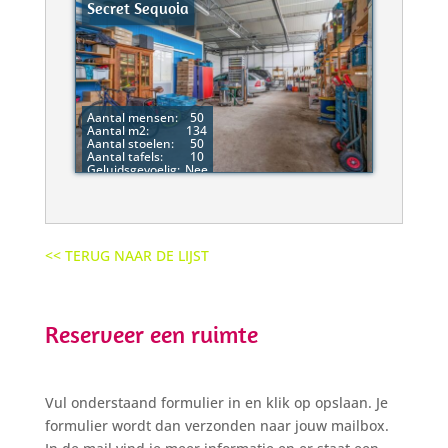
Secret Sequoia
Aantal mensen:
50
Aantal m2:
134
Aantal stoelen:
50
Aantal tafels:
10
Geluidsgevoelig:
Nee
<< TERUG NAAR DE LIJST
Reserveer een ruimte
Vul onderstaand formulier in en klik op opslaan. Je
formulier wordt dan verzonden naar jouw mailbox.